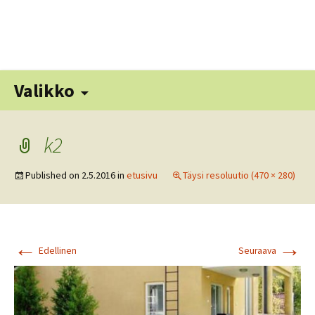
Siirry
sisältöön
Hak
Valikko
k2
Published on
2.5.2016
in
etusivu
Täysi resoluutio (470 × 280)
←
→
Edellinen
Seuraava