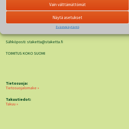
Vain välttämättömät
Joonas Rauhala
GSM 044 985 0674
Näytä asetukset
Tuomo Paananen
Evästekäytäntö
GSM 040 524 5477
Sähköposti: staketta@staketta.fi
TOIMITUS KOKO SUOMI
Tietosuoja:
Tietosuojalomake »
Takuutiedot:
Takuu »