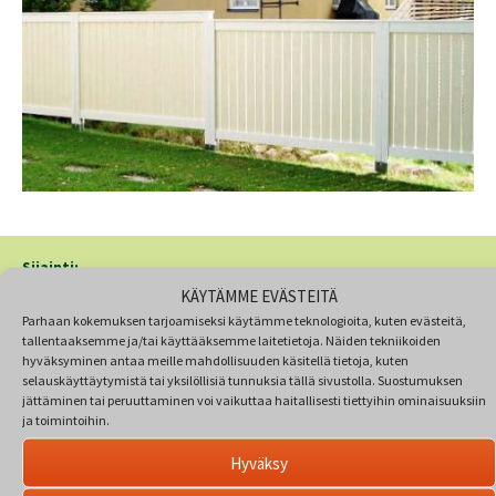
Sijainti:
KÄYTÄMME EVÄSTEITÄ
HYVINKÄÄ
Parhaan kokemuksen tarjoamiseksi käytämme teknologioita, kuten evästeitä,
Ratatöyrääntie 10
tallentaaksemme ja/tai käyttääksemme laitetietoja. Näiden tekniikoiden
05800 Hyvinkää
hyväksyminen antaa meille mahdollisuuden käsitellä tietoja, kuten
selauskäyttäytymistä tai yksilöllisiä tunnuksia tällä sivustolla. Suostumuksen
VIITASAARI
jättäminen tai peruuttaminen voi vaikuttaa haitallisesti tiettyihin ominaisuuksiin
Veikkolantie 7
ja toimintoihin.
44630 Kumpumäki
Hyväksy