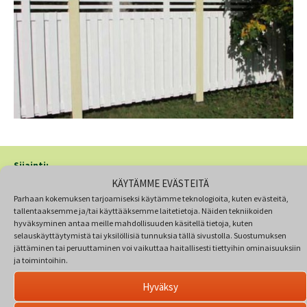
Sijainti:
KÄYTÄMME EVÄSTEITÄ
HYVINKÄÄ
Parhaan kokemuksen tarjoamiseksi käytämme teknologioita, kuten evästeitä,
Ratatöyrääntie 10
tallentaaksemme ja/tai käyttääksemme laitetietoja. Näiden tekniikoiden
05800 Hyvinkää
hyväksyminen antaa meille mahdollisuuden käsitellä tietoja, kuten
selauskäyttäytymistä tai yksilöllisiä tunnuksia tällä sivustolla. Suostumuksen
VIITASAARI
jättäminen tai peruuttaminen voi vaikuttaa haitallisesti tiettyihin ominaisuuksiin
Veikkolantie 7
ja toimintoihin.
44630 Kumpumäki
Hyväksy