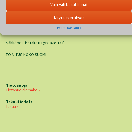
Vain välttämättömät
Joonas Rauhala
GSM 044 985 0674
Näytä asetukset
Tuomo Paananen
Evästekäytäntö
GSM 040 524 5477
Sähköposti: staketta@staketta.fi
TOIMITUS KOKO SUOMI
Tietosuoja:
Tietosuojalomake »
Takuutiedot:
Takuu »