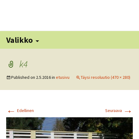
Siirry
sisältöön
Hak
Valikko
k4
Published on
2.5.2016
in
etusivu
Täysi resoluutio (470 × 280)
←
→
Edellinen
Seuraava